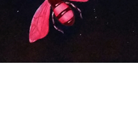
NOMBRE
TIPO
Rojo moda
Acrílico
ESCALA
AÑO
120 x 70 cm
2018