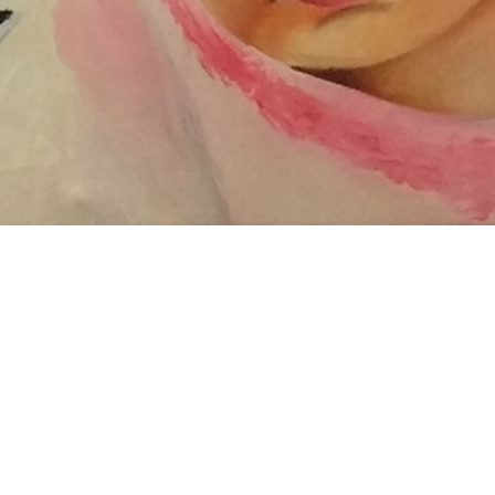
NOMBRE
TIPO
Identidad paisa
Acrílico
ESCALA
AÑO
70 x 50 cm
2018