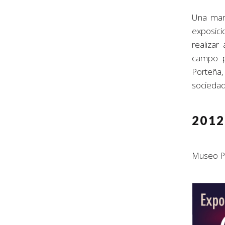
Una mane
exposici
realizar
campo pi
Porteña,
socieda
2012
Museo Pr