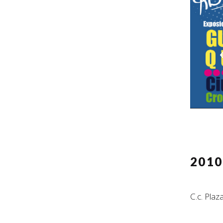
201
C.c. Pla