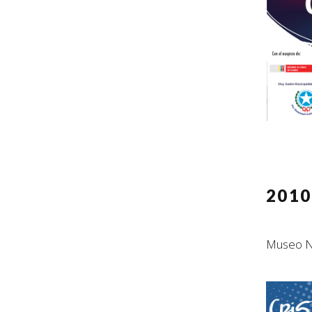
201
Museo Na