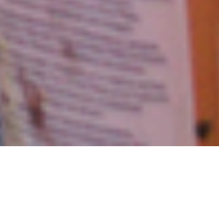
FILTER BY
CATEGORY
NOMBRE
TIPO
ESCALA
AÑO
All
Acrílicos
Acuarelas
Óleo
Técnicas Varias