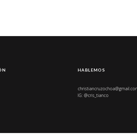
ÓN
HABLEMOS
christiancruzochoa@gmail.co
IG:
@cris_tianco