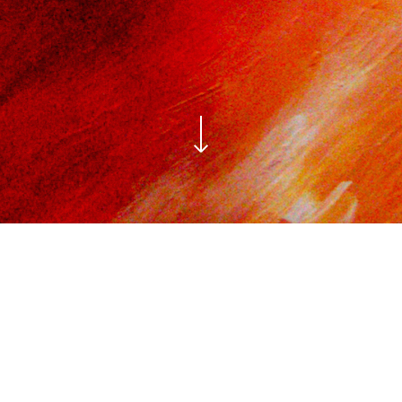
ESCALA
re lienzo
100 x 70 cm