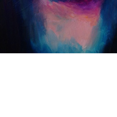
NOMBRE
TIPO
Elena
Acrílico sobre lienzo
ESCALA
AÑO
100 x 80 cm
2015