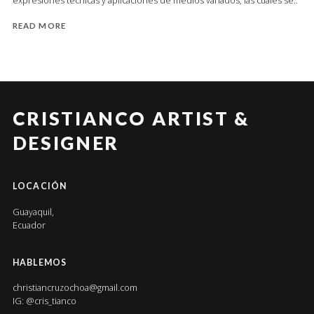
expresiones técnicas y aplicaciones de medios variados, las cuales se..
READ MORE
CRISTIANCO ARTIST &
DESIGNER
LOCACIÓN
Guayaquil,
Ecuador
HABLEMOS
christiancruzochoa@gmail.com
IG:
@cris_tianco